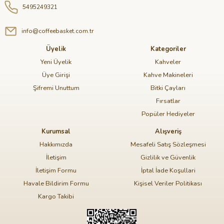
5495249321
info@coffeebasket.com.tr
Üyelik
Kategoriler
Yeni Üyelik
Kahveler
Üye Girişi
Kahve Makineleri
Şifremi Unuttum
Bitki Çayları
Fırsatlar
Popüler Hediyeler
Kurumsal
Alışveriş
Hakkımızda
Mesafeli Satış Sözleşmesi
İletişim
Gizlilik ve Güvenlik
İletişim Formu
İptal İade Koşullari
Havale Bildirim Formu
Kişisel Veriler Politikası
Kargo Takibi