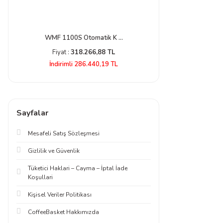
WMF 950 S Otomatik K ...
Reneka Family
Fiyat :
150.902,40 TL
Fiyat :
113.
İndirimli 120.721,92 TL
İndirimli 10
Sayfalar
Mesafeli Satış Sözleşmesi
Gizlilik ve Güvenlik
Tüketici Haklari – Cayma – İptal İade
Koşullari
Kişisel Veriler Politikası
CoffeeBasket Hakkımızda