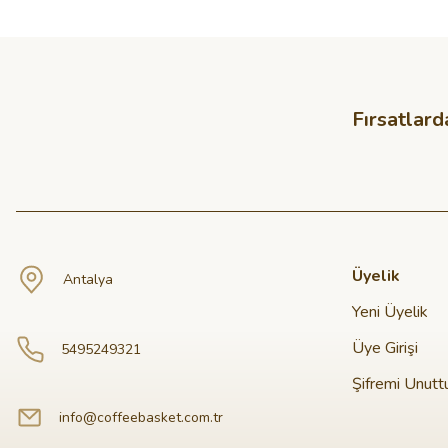
Fırsatlard
Üyelik
Antalya
Yeni Üyelik
Üye Girişi
5495249321
Şifremi Unut
info@coffeebasket.com.tr