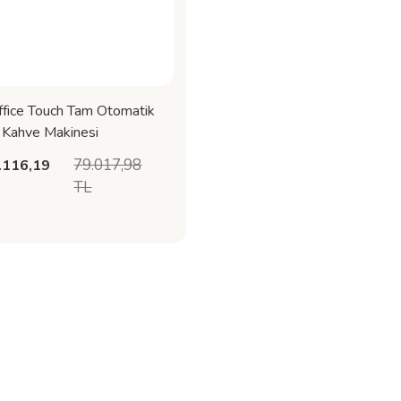
fice Touch Tam Otomatik
Kahve Makinesi
79.017,98
.116,19
TL