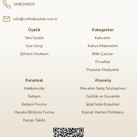
5495249321
info@coffeebasket.com.tr
Üyelik
Kategoriler
Yeni Üyelik
Kahveler
Üye Girişi
Kahve Makineleri
Şifremi Unuttum
Bitki Çayları
Fırsatlar
Popüler Hediyeler
Kurumsal
Alışveriş
Hakkımızda
Mesafeli Satış Sözleşmesi
İletişim
Gizlilik ve Güvenlik
İletişim Formu
İptal İade Koşullari
Havale Bildirim Formu
Kişisel Veriler Politikası
Kargo Takibi