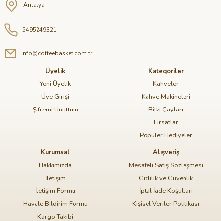
Antalya
5495249321
info@coffeebasket.com.tr
Üyelik
Kategoriler
Yeni Üyelik
Kahveler
Üye Girişi
Kahve Makineleri
Şifremi Unuttum
Bitki Çayları
Fırsatlar
Popüler Hediyeler
Kurumsal
Alışveriş
Hakkımızda
Mesafeli Satış Sözleşmesi
İletişim
Gizlilik ve Güvenlik
İletişim Formu
İptal İade Koşullari
Havale Bildirim Formu
Kişisel Veriler Politikası
Kargo Takibi