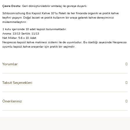
Çevre Dostu:
Geri dönüştürülebilir ambalaj ile çevreye duyarlı.
Schlossmischung Bio Kapsül Kahve 10'lu Paket ile her fincanda organik ve pratik kahve
keyfini yaşayın. Doğal lezzet ve pratik kullanım bir araya gelerek kahve deneyiminizi
mükemmelleştirir.
1 kutu içerisinde 10 adet kapsül bulunmaktadır.
Aroma: 13/13 Sertlik: 11/13
Net Miktar: 5.6 x 10 Adet
Nespresso kapsül kahve makinesi sistemi ile de uyumludur
.
Bu özelliği sayesinde Nespresso
uyumlu kapsül kahve arayanlar için pratik bir seçimdir.
Yorumlar
Taksit Seçenekleri
Önerileriniz