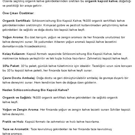
Özenle seçilmiş organik kahve çekirdeklerinden üretilen bu
organik kapsül kahve
, doğallığı
ve pratikliği bir araya getirir.
Öne Çıkan Özellikler:
Organik Sertifikalı:
Schlossmischung Bio Kapsül Kahve, %100 organik sertifikalı kahve
çekirdeklerinden üretilmiştir. Kimyasal gübre ve pestisit kullanılmadan yetiştirilmiş kahve
çekirdekleri ile sağlıklı ve doğa dostu bio kapsül kahve keyfi.
Yoğun Aroma:
Bu özel karışım, yoğun ve zengin aroması ile her fincanda unutulmaz bir
kahve deneyimi sunar. İlk yudumdan itibaren yoğun aromalı kapsül kahve lezzetini
damaklarınızda hissedeceksiniz.
Kolay Kullanım:
Kapsül formatı sayesinde Schlossmischung Bio Kapsül Kahve, kahve
makinenize kolayca yerleştirilir ve tek tuşla hızlıca hazırlanır. Zahmetsiz kapsül kahve keyfi.
10'lu Paket:
10'lu paket, günlük kahve tüketiminiz için idealdir. Tazeliğini uzun süre koruyan
bu 10’lu kapsül kahve paketi, her fincanda taze kahve keyfi sunar.
Çevre Dostu Ambalaj:
Doğa dostu ve geri dönüştürülebilir ambalaj ile çevreye duyarlı bir
kahve deneyimi sunar. Hem kendinize hem de doğaya özen gösterin.
Neden Schlossmischung Bio Kapsül Kahve?
Organik ve Sağlıklı:
%100 organik sertifikalı kahve çekirdekleri ile sağlıklı organik
kahve keyfi.
Yoğun ve Zengin Aroma:
Her fincanda yoğun ve zengin kahve lezzeti sunan Schiller kapsül
kahve deneyimi.
Pratik ve Hızlı:
Kapsül formatı ile zahmetsiz ve hızlı kahve hazırlama.
Taze ve Aromatik:
Taze kavrulmuş çekirdekler ile her fincanda taze kavrulmuş
kahve aroması.