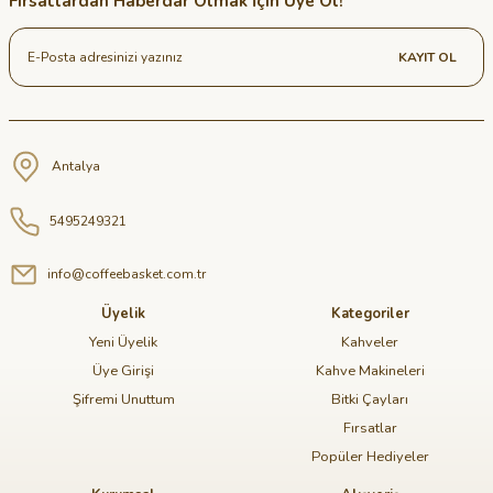
Fırsatlardan Haberdar Olmak İçin Üye Ol!
KAYIT OL
Antalya
5495249321
info@coffeebasket.com.tr
Üyelik
Kategoriler
Yeni Üyelik
Kahveler
Üye Girişi
Kahve Makineleri
Şifremi Unuttum
Bitki Çayları
Fırsatlar
Popüler Hediyeler