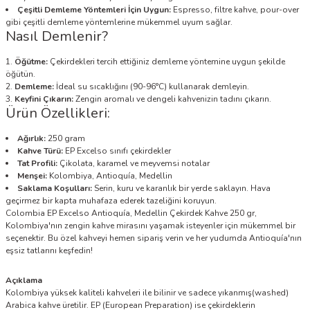
Çeşitli Demleme Yöntemleri İçin Uygun:
Espresso, filtre kahve, pour-over
gibi çeşitli demleme yöntemlerine mükemmel uyum sağlar.
Nasıl Demlenir?
Öğütme:
Çekirdekleri tercih ettiğiniz demleme yöntemine uygun şekilde
öğütün.
Demleme:
İdeal su sıcaklığını (90-96°C) kullanarak demleyin.
Keyfini Çıkarın:
Zengin aromalı ve dengeli kahvenizin tadını çıkarın.
Ürün Özellikleri:
Ağırlık:
250 gram
Kahve Türü:
EP Excelso sınıfı çekirdekler
Tat Profili:
Çikolata, karamel ve meyvemsi notalar
Menşei:
Kolombiya, Antioquía, Medellin
Saklama Koşulları:
Serin, kuru ve karanlık bir yerde saklayın. Hava
geçirmez bir kapta muhafaza ederek tazeliğini koruyun.
Colombia EP Excelso Antioquía, Medellin Çekirdek Kahve 250 gr,
Kolombiya'nın zengin kahve mirasını yaşamak isteyenler için mükemmel bir
seçenektir. Bu özel kahveyi hemen sipariş verin ve her yudumda Antioquía'nın
eşsiz tatlarını keşfedin!
Açıklama
Kolombiya yüksek kaliteli kahveleri ile bilinir ve sadece yıkanmış(washed)
Arabica kahve üretilir. EP (European Preparation) ise çekirdeklerin