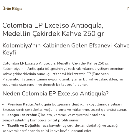
Ürün Bilgisi
Colombia EP Excelso Antioquía,
Medellin Çekirdek Kahve 250 gr
Kolombiya'nın Kalbinden Gelen Efsanevi Kahve
Keyfi
Colombia EP Excelso Antioquía, Medellin Çekirdek Kahve 250 gr,
Kolombiya'nın Antioquía bölgesinin yüksek rakımlarında yetişen premium
kahve çekirdeklerinin sunduğu efsanevi bir lezzettir. EP (European
Preparation) standartlarına uygun olarak işlenen bu kahve çekirdekleri, her
yudumda size zengin ve dengeli bir tat profili sunar.
Neden Colombia EP Excelso Antioquía?
Premium Kalite:
Antioquía bölgesinin ideal iklim koşullarında yetişen
Excelso sınıfı çekirdekler, yoğun aroma ve mükemmel lezzet garantisi sunar.
Zengin Tat Profili:
Çikolata, karamel ve meyvemsi notalarla
zenginleştirilmiş kompleks bir tat profili sunar.
Tazelik ve Doğallık:
Taze kavrulmuş çekirdekler, doğallığı ve tazeliği
koruyarak her fincanda en iyi kahve keyfini garanti eder.