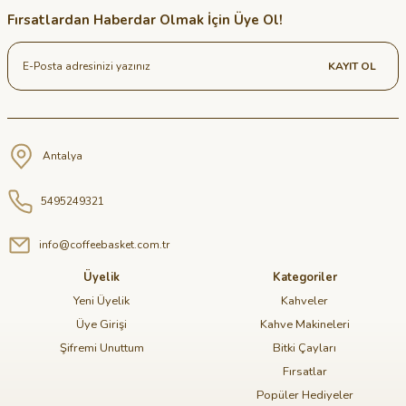
Fırsatlardan Haberdar Olmak İçin Üye Ol!
KAYIT OL
Antalya
5495249321
info@coffeebasket.com.tr
Üyelik
Kategoriler
Yeni Üyelik
Kahveler
Üye Girişi
Kahve Makineleri
Şifremi Unuttum
Bitki Çayları
Fırsatlar
Popüler Hediyeler