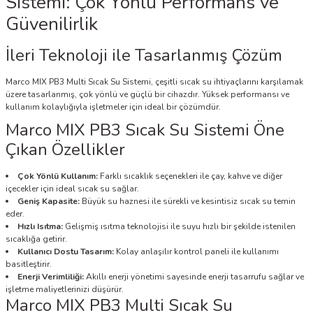
Sistemi: Çok Yönlü Performans ve
Güvenilirlik
İleri Teknoloji ile Tasarlanmış Çözüm
Marco MIX PB3 Multi Sıcak Su Sistemi, çeşitli sıcak su ihtiyaçlarını karşılamak
üzere tasarlanmış, çok yönlü ve güçlü bir cihazdır. Yüksek performansı ve
kullanım kolaylığıyla işletmeler için ideal bir çözümdür.
Marco MIX PB3 Sıcak Su Sistemi Öne
Çıkan Özellikler
Çok Yönlü Kullanım:
Farklı sıcaklık seçenekleri ile çay, kahve ve diğer
içecekler için ideal sıcak su sağlar.
Geniş Kapasite:
Büyük su haznesi ile sürekli ve kesintisiz sıcak su temin
eder.
Hızlı Isıtma:
Gelişmiş ısıtma teknolojisi ile suyu hızlı bir şekilde istenilen
sıcaklığa getirir.
Kullanıcı Dostu Tasarım:
Kolay anlaşılır kontrol paneli ile kullanımı
basitleştirir.
Enerji Verimliliği:
Akıllı enerji yönetimi sayesinde enerji tasarrufu sağlar ve
işletme maliyetlerinizi düşürür.
Marco MIX PB3 Multi Sıcak Su