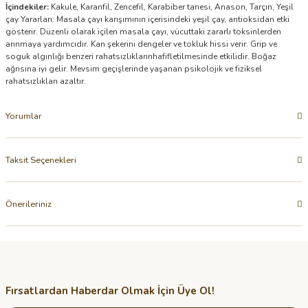
İçindekiler:
Kakule, Karanfil, Zencefil, Karabiber tanesi, Anason, Tarçın, Yeşil
çay Yararları: Masala çayı karışımının içerisindeki yeşil çay, antioksidan etki
gösterir. Düzenli olarak içilen masala çayı, vücuttaki zararlı toksinlerden
arınmaya yardımcıdır. Kan şekerini dengeler ve tokluk hissi verir. Grip ve
soguk algınlığı benzeri rahatsızlıklarınhafifletilmesinde etkilidir. Boğaz
ağrısına iyi gelir. Mevsim geçişlerinde yaşanan psikolojik ve fiziksel
rahatsızlıkları azaltır.
Yorumlar
Taksit Seçenekleri
Önerileriniz
Fırsatlardan Haberdar Olmak İçin Üye Ol!