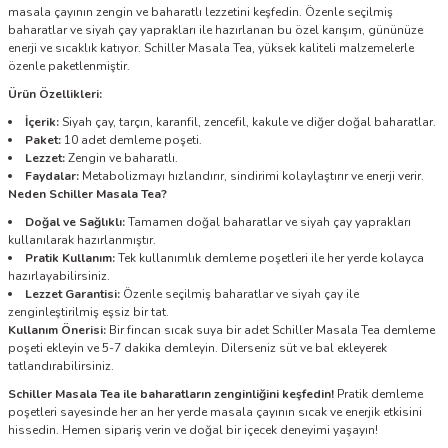
masala çayının zengin ve baharatlı lezzetini keşfedin. Özenle seçilmiş
baharatlar ve siyah çay yaprakları ile hazırlanan bu özel karışım, gününüze
enerji ve sıcaklık katıyor. Schiller Masala Tea, yüksek kaliteli malzemelerle
özenle paketlenmiştir.
Ürün Özellikleri:
İçerik:
Siyah çay, tarçın, karanfil, zencefil, kakule ve diğer doğal baharatlar.
Paket:
10 adet demleme poşeti.
Lezzet:
Zengin ve baharatlı.
Faydalar:
Metabolizmayı hızlandırır, sindirimi kolaylaştırır ve enerji verir.
Neden Schiller Masala Tea?
Doğal ve Sağlıklı:
Tamamen doğal baharatlar ve siyah çay yaprakları
kullanılarak hazırlanmıştır.
Pratik Kullanım:
Tek kullanımlık demleme poşetleri ile her yerde kolayca
hazırlayabilirsiniz.
Lezzet Garantisi:
Özenle seçilmiş baharatlar ve siyah çay ile
zenginleştirilmiş eşsiz bir tat.
Kullanım Önerisi:
Bir fincan sıcak suya bir adet Schiller Masala Tea demleme
poşeti ekleyin ve 5-7 dakika demleyin. Dilerseniz süt ve bal ekleyerek
tatlandırabilirsiniz.
Schiller Masala Tea ile baharatların zenginliğini keşfedin!
Pratik demleme
poşetleri sayesinde her an her yerde masala çayının sıcak ve enerjik etkisini
hissedin. Hemen sipariş verin ve doğal bir içecek deneyimi yaşayın!