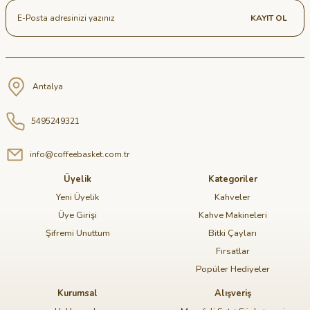
KAYIT OL
Antalya
5495249321
info@coffeebasket.com.tr
Üyelik
Kategoriler
Yeni Üyelik
Kahveler
Üye Girişi
Kahve Makineleri
Şifremi Unuttum
Bitki Çayları
Fırsatlar
Popüler Hediyeler
Kurumsal
Alışveriş