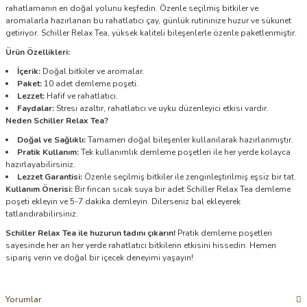
rahatlamanın en doğal yolunu keşfedin. Özenle seçilmiş bitkiler ve
aromalarla hazırlanan bu rahatlatıcı çay, günlük rutininize huzur ve sükunet
getiriyor. Schiller Relax Tea, yüksek kaliteli bileşenlerle özenle paketlenmiştir.
Ürün Özellikleri:
İçerik:
Doğal bitkiler ve aromalar.
Paket:
10 adet demleme poşeti.
Lezzet:
Hafif ve rahatlatıcı.
Faydalar:
Stresi azaltır, rahatlatıcı ve uyku düzenleyici etkisi vardır.
Neden Schiller Relax Tea?
Doğal ve Sağlıklı:
Tamamen doğal bileşenler kullanılarak hazırlanmıştır.
Pratik Kullanım:
Tek kullanımlık demleme poşetleri ile her yerde kolayca
hazırlayabilirsiniz.
Lezzet Garantisi:
Özenle seçilmiş bitkiler ile zenginleştirilmiş eşsiz bir tat.
Kullanım Önerisi:
Bir fincan sıcak suya bir adet Schiller Relax Tea demleme
poşeti ekleyin ve 5-7 dakika demleyin. Dilerseniz bal ekleyerek
tatlandırabilirsiniz.
Schiller Relax Tea ile huzurun tadını çıkarın!
Pratik demleme poşetleri
sayesinde her an her yerde rahatlatıcı bitkilerin etkisini hissedin. Hemen
sipariş verin ve doğal bir içecek deneyimi yaşayın!
Yorumlar