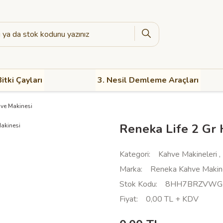
itki Çayları
3. Nesil Demleme Araçları
hve Makinesi
Reneka Life 2 Gr
Kategori
Kahve Makineleri
,
Marka
Reneka Kahve Makine
Stok Kodu
8HH7BRZVWG
Fiyat
0,00 TL + KDV