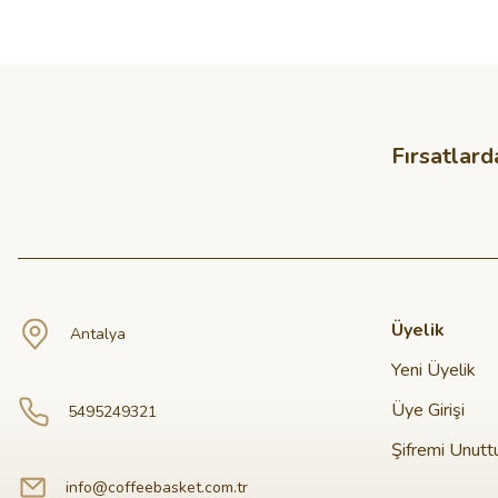
Fırsatlard
Üyelik
Antalya
Yeni Üyelik
Üye Girişi
5495249321
Şifremi Unut
info@coffeebasket.com.tr