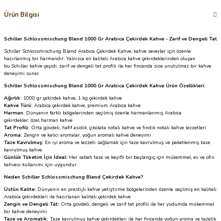
Ürün Bilgisi
Schiller Schlossmischung Blend 1000 Gr Arabica Çekirdek Kahve - Zarif ve Dengeli Tat
Schiller Schlossmischung Blend Arabica Çekirdek Kahve, kahve severler için özenle
hazırlanmış bir harmandır. Yalnızca en kaliteli Arabica kahve çekirdeklerinden oluşan
bu Schiller kahve çeşidi, zarif ve dengeli tat profili ile her fincanda size unutulmaz bir kahve
deneyimi sunar.
Schiller Schlossmischung Blend 1000 Gr Arabica Çekirdek Kahve Ürün Özellikleri:
Ağırlık:
1000 gr çekirdek kahve, 1 kg çekirdek kahve
Kahve Türü:
Arabica çekirdek kahve, premium Arabica kahve
Harman:
Dünyanın farklı bölgelerinden seçilmiş özenle harmanlanmış Arabica
çekirdekler, özel harman kahve
Tat Profili:
Orta gövdeli, hafif asidik, çikolata notalı kahve ve fındık notalı kahve lezzetleri
Aroma:
Zengin ve kalıcı aromalar, yoğun aromalı kahve deneyimi
Taze Kavrulmuş:
En iyi aroma ve lezzeti sağlamak için taze kavrulmuş ve paketlenmiş taze
kavrulmuş kahve
Günlük Tüketim İçin İdeal:
Her sabah taze ve keyifli bir başlangıç için mükemmel, ev ve ofis
kahvesi kullanımı için uygundur.
Neden Schiller Schlossmischung Blend Çekirdek Kahve?
Üstün Kalite:
Dünyanın en prestijli kahve yetiştirme bölgelerinden özenle seçilmiş en kaliteli
Arabica çekirdekleri ile hazırlanan kaliteli çekirdek kahve
Zengin ve Dengeli Tat:
Orta gövdeli, dengeli ve zarif tat profili ile her yudumda mükemmel
bir kahve deneyimi
Taze ve Aromatik:
Taze kavrulmuş kahve çekirdekleri ile her fincanda yoğun aroma ve tazelik