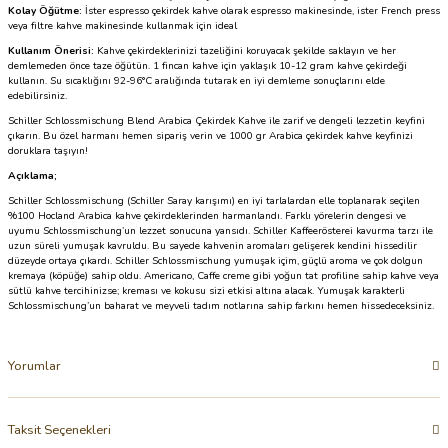
Kolay Öğütme:
İster espresso çekirdek kahve olarak espresso makinesinde, ister French press
veya filtre kahve makinesinde kullanmak için ideal
Kullanım Önerisi:
Kahve çekirdeklerinizi tazeliğini koruyacak şekilde saklayın ve her
demlemeden önce taze öğütün. 1 fincan kahve için yaklaşık 10-12 gram kahve çekirdeği
kullanın. Su sıcaklığını 92-96°C aralığında tutarak en iyi demleme sonuçlarını elde
edebilirsiniz.
Schiller Schlossmischung Blend Arabica Çekirdek Kahve ile zarif ve dengeli lezzetin keyfini
çıkarın. Bu özel harmanı hemen sipariş verin ve 1000 gr Arabica çekirdek kahve keyfinizi
doruklara taşıyın!
Açıklama;
Schiller Schlossmischung (Schiller Saray karışımı) en iyi tarlalardan elle toplanarak seçilen
%100 Hocland Arabica kahve çekirdeklerinden harmanlandı. Farklı yörelerin dengesi ve
uyumu Schlossmischung’un lezzet sonucuna yansıdı. Schiller Kaffeerösterei kavurma tarzı ile
uzun süreli yumuşak kavruldu. Bu sayede kahvenin aromaları gelişerek kendini hissedilir
düzeyde ortaya çıkardı. Schiller Schlossmischung yumuşak içim, güçlü aroma ve çok dolgun
kremaya (köpüğe) sahip oldu. Americano, Caffe creme gibi yoğun tat profiline sahip kahve veya
sütlü kahve tercihinizse; kreması ve kokusu sizi etkisi altına alacak. Yumuşak karakterli
Schlossmischung’un baharat ve meyveli tadım notlarına sahip farkını hemen hissedeceksiniz.
Yorumlar
Taksit Seçenekleri