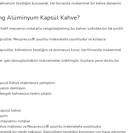
hvenizin tazeliğini koruyarak, her fincanda mükemmel bir kahve deneyimi
ng Alüminyum Kapsül Kahve?
 hafif meyvemsi notalarla zenginleştirilmiş bu kahve, sofistike bir tat profili
süller, Nespresso® uyumlu makinelerle uyumludur ve kolayca
süller, kahvenizin tazeliğini ve aromasını korur, her fincanda mükemmel
 geri dönüştürülebilir malzemeden üretilmiştir, böylece çevre dostu bir
apsül Kahve makinenize yerleştirin.
venizi demleyin.
ngeli kahvenizin tadını çıkarın.
kapsül kahve
ışımı
if meyvemsi notalar
Kahve makinesi ve Nespresso® uyumlu makinelerle uyumludur
karanlık bir yerde saklayın. Kapsüllerin tazeliğini koruması için hava geçirmez