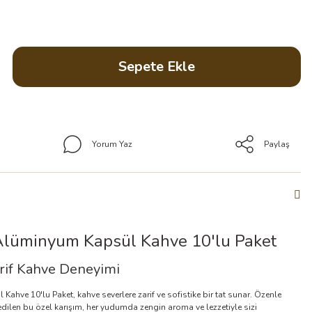
Sepete Ekle
Yorum Yaz
Paylaş
lüminyum Kapsül Kahve 10'lu Paket
rif Kahve Deneyimi
ve 10'lu Paket, kahve severlere zarif ve sofistike bir tat sunar. Özenle
edilen bu özel karışım, her yudumda zengin aroma ve lezzetiyle sizi