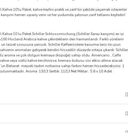
ve 10'lu Paket, kahve keyfini pratik ve zarif bir şekilde yaşamak isteyenler
 karışımı hemen sipariş verin ve her yudumda şatonun zarif tatlarını keşfedin!
hve 10 lu Paket Schiller Schlossmischung (Schiller Saray karışımı) en iyi
%100 Hocland Arabica kahve çekirdeklerin den harmanlandı. Farklı yörelerin
 lezzet sonucuna yansıdı. Schiller Kaffeerösterei kavurma tarzı ile uzun
hvenin aromaları gelişerek kendini hissedilir düzeyde ortaya çıkardı. Schiller
ü aroma ve çok dolgun kremaya (köpüğe) sahip oldu. Americano , Caffe
ahve veya sütlü kahve tercihinizse; kreması kokusu sizi etkisi altına alacak.
un Baharat meyveli tadım notlarına sahip farkını hemen hissedeceksiniz. 1
bulunmaktadır. Aroma: 13/13 Sertlik: 11/13 Net Miktar : 5.6 x 10 Adet