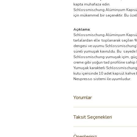
kapta muhafaza edin.
Schlossmischung Alüminyum Kapsül Kah
için mükemmel bir seçenektir. Bu özel
Açıklama
;
Schlossmischung Alüminyum Kapsül Ka
tarlalardan elle toplanarak seçilen 
dengesi ve uyumu Schlossmischung’ un
süreli yumuşak kavruldu. Bu sayede ka
Schlossmischung yumuşak içim, güçl
creme gibi yoğun tad profiline sahip k
Yumuşak karakterli Schlossmischung’
kutu içerisinde 10 adet kapsül kahve 
Nespresso sistemi ile uyumludur.
Yorumlar
Taksit Seçenekleri
Önerileriniz