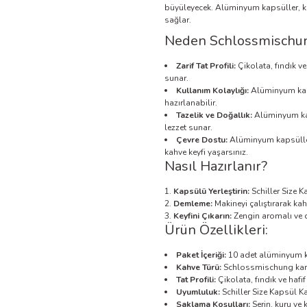
büyüleyecek. Alüminyum kapsüller, ka
sağlar.
Neden Schlossmischu
Zarif Tat Profili:
Çikolata, fındık ve
sunar.
Kullanım Kolaylığı:
Alüminyum kap
hazırlanabilir.
Tazelik ve Doğallık:
Alüminyum kap
lezzet sunar.
Çevre Dostu:
Alüminyum kapsüller,
kahve keyfi yaşarsınız.
Nasıl Hazırlanır?
Kapsülü Yerleştirin:
Schiller Size K
Demleme:
Makineyi çalıştırarak kah
Keyfini Çıkarın:
Zengin aromalı ve de
Ürün Özellikleri:
Paket İçeriği:
10 adet alüminyum 
Kahve Türü:
Schlossmischung kar
Tat Profili:
Çikolata, fındık ve haf
Uyumluluk:
Schiller Size Kapsül 
Saklama Koşulları:
Serin, kuru ve 