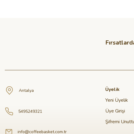
Fırsatlard
Üyelik
Antalya
Yeni Üyelik
Üye Girişi
5495249321
Şifremi Unut
info@coffeebasket.com.tr