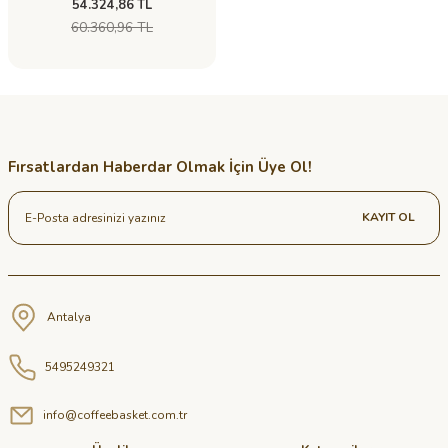
54.324,86 TL
60.360,96 TL
Fırsatlardan Haberdar Olmak İçin Üye Ol!
KAYIT OL
Antalya
5495249321
info@coffeebasket.com.tr