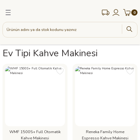
Geri Dön
Geri Dön
Geri Dön
0
eleri
k Kahveler
treli) Espresso Kahve Makineleri
 Çayları ( Pratik Çaylar )
Ev Tipi Kahve Makinesi
Makineleri
i Çayları
e Kahveler (Pratik Kahveler)
hve Değirmenleri
( Yöresel Kahveler )
uk Su Sistemleri
 Kahvesi
kineleri
ikolata
WMF 1500S+ Full Otomatik
Reneka Family Home
Kahve Makinesi
Espresso Kahve Makinesi