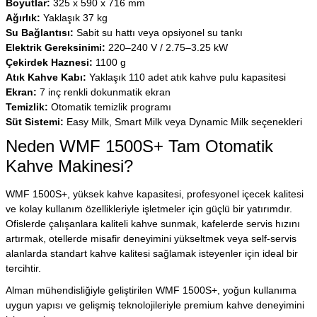
Boyutlar:
325 x 590 x 716 mm
Ağırlık:
Yaklaşık 37 kg
Su Bağlantısı:
Sabit su hattı veya opsiyonel su tankı
Elektrik Gereksinimi:
220–240 V / 2.75–3.25 kW
Çekirdek Haznesi:
1100 g
Atık Kahve Kabı:
Yaklaşık 110 adet atık kahve pulu kapasitesi
Ekran:
7 inç renkli dokunmatik ekran
Temizlik:
Otomatik temizlik programı
Süt Sistemi:
Easy Milk, Smart Milk veya Dynamic Milk seçenekleri
Neden WMF 1500S+ Tam Otomatik
Kahve Makinesi?
WMF 1500S+, yüksek kahve kapasitesi, profesyonel içecek kalitesi
ve kolay kullanım özellikleriyle işletmeler için güçlü bir yatırımdır.
Ofislerde çalışanlara kaliteli kahve sunmak, kafelerde servis hızını
artırmak, otellerde misafir deneyimini yükseltmek veya self-servis
alanlarda standart kahve kalitesi sağlamak isteyenler için ideal bir
tercihtir.
Alman mühendisliğiyle geliştirilen WMF 1500S+, yoğun kullanıma
uygun yapısı ve gelişmiş teknolojileriyle premium kahve deneyimini