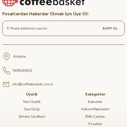
Fırsatlardan Haberdar Olmak İçin Üye Ol!
KAYIT OL
Antalya
5495249321
info@coffeebasket.com.tr
Üyelik
Kategoriler
Yeni Üyelik
Kahveler
Üye Girişi
Kahve Makineleri
Şifremi Unuttum
Bitki Çayları
Fırsatlar