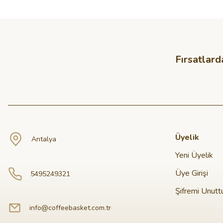
Fırsatlard
Üyelik
Antalya
Yeni Üyelik
Üye Girişi
5495249321
Şifremi Unut
info@coffeebasket.com.tr