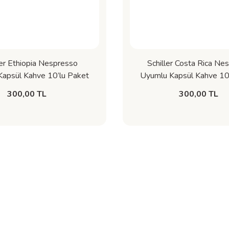
ler Ethiopia Nespresso
Schiller Costa Rica Ne
apsül Kahve 10’lu Paket
Uyumlu Kapsül Kahve 10
si ve Tatlı Limon Notalı
– Bal, Çikolata ve Narenc
300,00 TL
300,00 TL
Espresso
Espresso