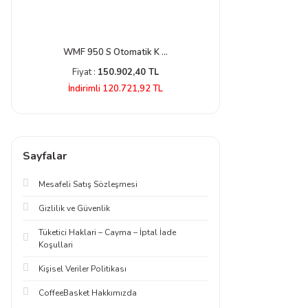
WMF 950 S Otomatik K ...
Reneka Family
Fiyat :
150.902,40 TL
Fiyat :
113.8
İndirimli 120.721,92 TL
İndirimli 102
Sayfalar
Mesafeli Satış Sözleşmesi
Gizlilik ve Güvenlik
Tüketici Haklari – Cayma – İptal İade
Koşullari
Kişisel Veriler Politikası
CoffeeBasket Hakkımızda