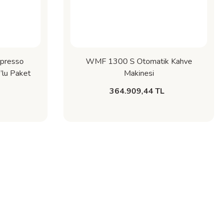
spresso
WMF 1300 S Otomatik Kahve
’lu Paket
Makinesi
iye Notalı
364.909,44 TL