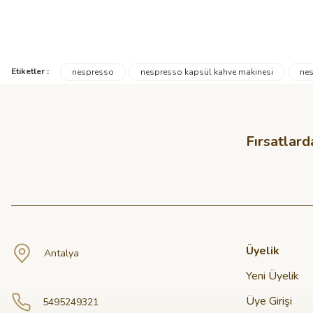
Etiketler :
nespresso
nespresso kapsül kahve makinesi
nes
Fırsatlard
Üyelik
Antalya
Yeni Üyelik
Üye Girişi
5495249321