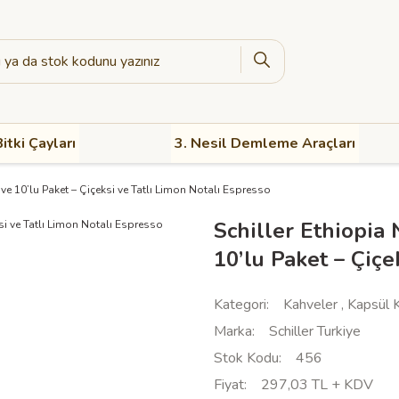
itki Çayları
3. Nesil Demleme Araçları
e 10’lu Paket – Çiçeksi ve Tatlı Limon Notalı Espresso
Schiller Ethiopi
10’lu Paket – Çiçe
Kategori
Kahveler
,
Kapsül 
Marka
Schiller Turkiye
Stok Kodu
456
Fiyat
297,03 TL + KDV