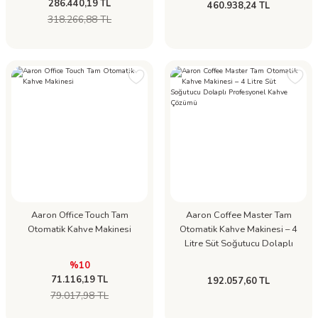
286.440,19 TL
460.938,24 TL
318.266,88 TL
Aaron Office Touch Tam
Aaron Coffee Master Tam
Otomatik Kahve Makinesi
Otomatik Kahve Makinesi – 4
Litre Süt Soğutucu Dolaplı
Profesyonel Kahve Çözümü
%10
71.116,19 TL
192.057,60 TL
79.017,98 TL