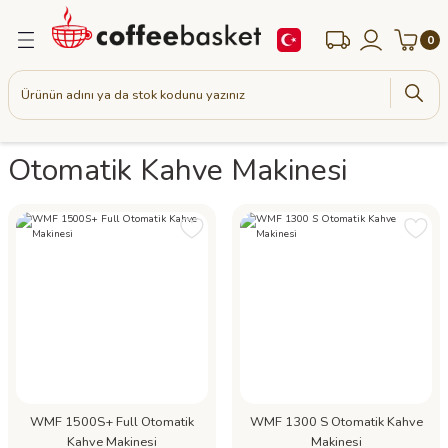
Geri Dön
Geri Dön
Geri Dön
0
eleri
k Kahveler
treli) Espresso Kahve Makineleri
 Çayları ( Pratik Çaylar )
Otomatik Kahve Makinesi
Makineleri
i Çayları
e Kahveler (Pratik Kahveler)
hve Değirmenleri
( Yöresel Kahveler )
uk Su Sistemleri
 Kahvesi
kineleri
ikolata
WMF 1500S+ Full Otomatik
WMF 1300 S Otomatik Kahve
Kahve Makinesi
Makinesi